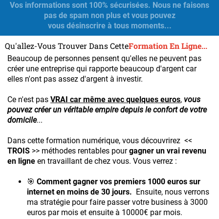
Vos informations sont 100% sécurisées. Nous ne faisons
pas de spam non plus et vous pouvez
vous désinscrire à tous moments...
Qu'allez-Vous Trouver Dans Cette
Formation En Ligne...
Beaucoup de personnes pensent qu'elles ne peuvent pas
créer une entreprise qui rapporte beaucoup d'argent car
elles n'ont pas assez d'argent à investir.
Ce n'est pas
VRAI car même avec quelques euros
,
vous
pouvez créer un véritable empire depuis le confort de votre
domicile
...
Dans cette formation numérique, vous découvrirez <<
TROIS
>> méthodes rentables pour
gagner un vrai revenu
en ligne
en travaillant de chez vous. Vous verrez :
🎯 ​
Comment gagner vos premiers 1000 euros sur
internet en moins de 30 jours.
Ensuite, nous verrons
ma stratégie pour faire passer votre business à 3000
euros par mois et ensuite à 10000€ par mois.