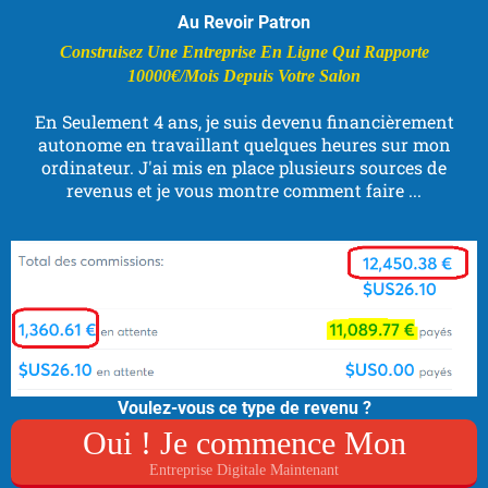
Au Revoir Patron
Construisez Une Entreprise En Ligne Qui Rapporte
10000€/Mois Depuis Votre Salon
En Seulement 4 ans, je suis devenu financièrement
autonome en travaillant quelques heures sur mon
ordinateur. J'ai mis en place plusieurs sources de
revenus et je vous montre comment faire ...
Voulez-vous ce type de revenu ?
Oui ! Je commence Mon
Entreprise Digitale Maintenant