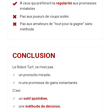
À ceux qui préfèrent la
régularité
aux promesses
irréalistes
Pas aux joueurs de coups isolés
Pas aux amateurs de “tout pour la gagne” sans
méthode
CONCLUSION
Le Robot Turf, ce n'est pas :
un pronostic miracle,
ni une promesse de gains instantanés.
C'est :
un
outil quotidien
,
une
méthode de décision
,