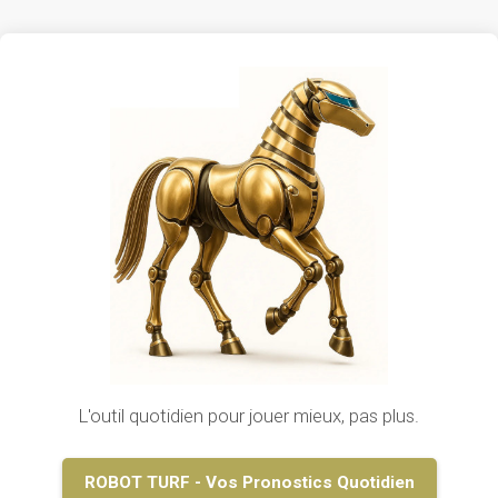
L'outil quotidien pour jouer mieux, pas plus.
ROBOT TURF - Vos Pronostics Quotidien