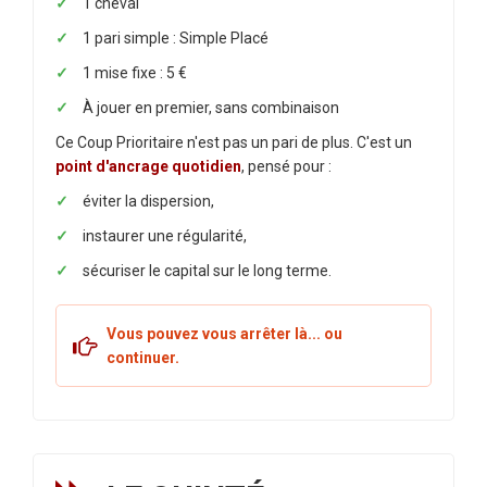
1 cheval
1 pari simple : Simple Placé
1 mise fixe : 5 €
À jouer en premier, sans combinaison
Ce Coup Prioritaire n'est pas un pari de plus. C'est un
point d'ancrage quotidien
, pensé pour :
éviter la dispersion,
instaurer une régularité,
sécuriser le capital sur le long terme.
Vous pouvez vous arrêter là... ou
continuer.