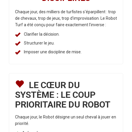
Chaque jour, des milliers de turfistes s'éparpillent : trop
de chevaux, trop de jeux, trop d'improvisation. Le Robot
Turf a été conçu pour faire exactement l'inverse :
Clarifier la décision.
Structurer le jeu.
Imposer une discipline de mise.
LE CŒUR DU
SYSTÈME : LE COUP
PRIORITAIRE DU ROBOT
Chaque jour, le Robot désigne un seul cheval à jouer en
priorité.