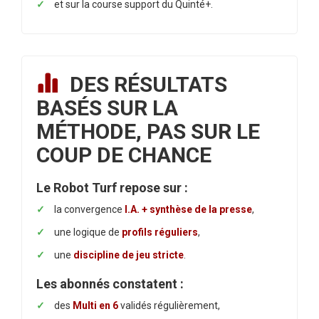
et sur la course support du Quinté+.
DES RÉSULTATS
BASÉS SUR LA
MÉTHODE, PAS SUR LE
COUP DE CHANCE
Le Robot Turf repose sur :
la convergence
I.A. + synthèse de la presse
,
une logique de
profils réguliers
,
une
discipline de jeu stricte
.
Les abonnés constatent :
des
Multi en 6
validés régulièrement,