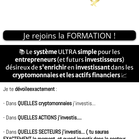
Je rejoins la FORMATION !
📚 Le
système
ULTRA
simple
pour les
entrepreneurs
(et futurs
investisseurs
)
désireux de
s'enrichir
en
investissant
dans les
cryptomonnaies et les actifs financiers
📈
Je te
dévoileexactement
:
- Dans
QUELLES cryptomonnaies
j'investis...
- Dans
QUELLES ACTIONS j'investis....
- Dans
QUELLES SECTEURS j'investis... ( tu sauras
EXACTEMENT le moment, et quand investir dans le secteur