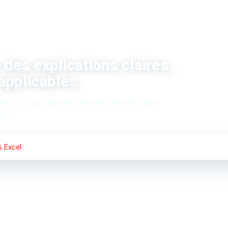
des explications claires,
applicables.
 IA : ici, nous partons de vrais besoins pour
ser.
s Excel
Classeurs Premiums
Applications
Blog