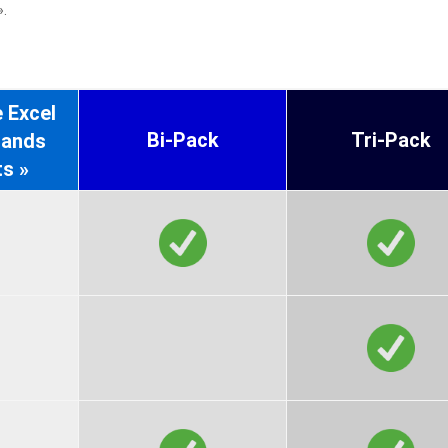
».
 Excel
Bi-Pack
Tri-Pack
rands
s »