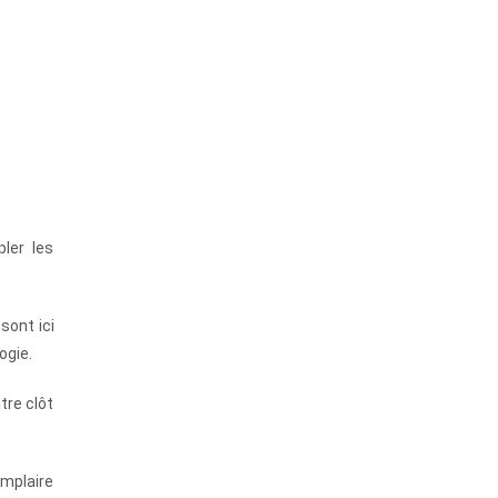
ler les
sont ici
ogie.
tre clôt
emplaire