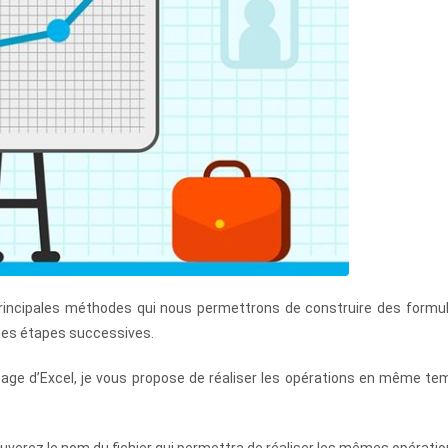
s principales méthodes qui nous permettrons de construire des formu
 des étapes successives.
ssage d’Excel, je vous propose de réaliser les opérations en même t
uverez le nom du fichier qui permettra de réaliser les mêmes opératio