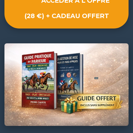
👉
ACCÉDER À L'OFFRE
(28 €) + CADEAU OFFERT