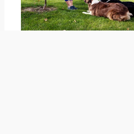
Je suis éducatrice canin
professionnelle
Bonjour,
Je m’appelle Jessica. Je suis éducatrice
canin professionnelle habitant la région
Bordelaise, titulaire du « Brevet
Professionnel d’Éducateur Canin. »
Cela fait aujourd’hui
quatorze ans que
j’éduque les chiens
de toute race et tout
âge.