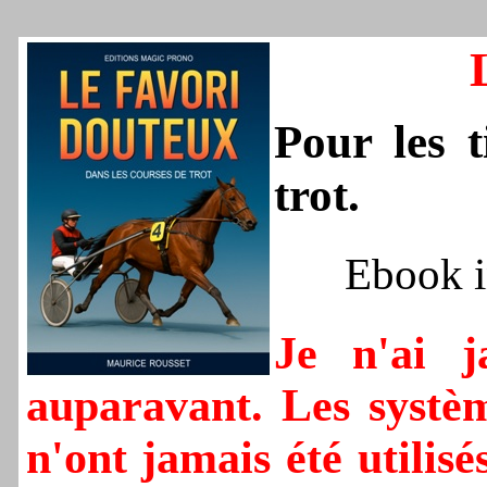
Pour les t
trot.
Ebook 
Je n'ai j
auparavant. Les systèm
n'ont jamais été utilis