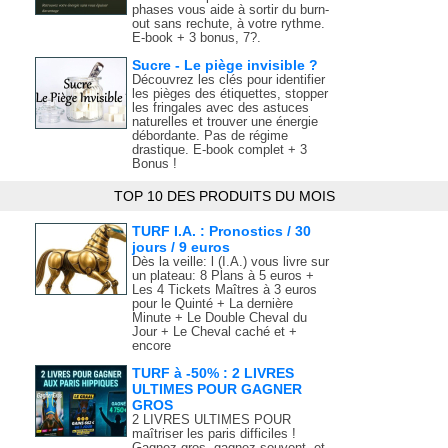
phases vous aide à sortir du burn-
out sans rechute, à votre rythme.
E-book + 3 bonus, 7?.
Sucre - Le piège invisible ?
Découvrez les clés pour identifier
les pièges des étiquettes, stopper
les fringales avec des astuces
naturelles et trouver une énergie
débordante. Pas de régime
drastique. E-book complet + 3
Bonus !
TOP 10 DES PRODUITS DU MOIS
TURF I.A. : Pronostics / 30
jours / 9 euros
Dès la veille: l (I.A.) vous livre sur
un plateau: 8 Plans à 5 euros +
Les 4 Tickets Maîtres à 3 euros
pour le Quinté + La dernière
Minute + Le Double Cheval du
Jour + Le Cheval caché et +
encore
TURF à -50% : 2 LIVRES
ULTIMES POUR GAGNER
GROS
2 LIVRES ULTIMES POUR
maîtriser les paris difficiles !
Gagnez gros, gagnez souvent, et