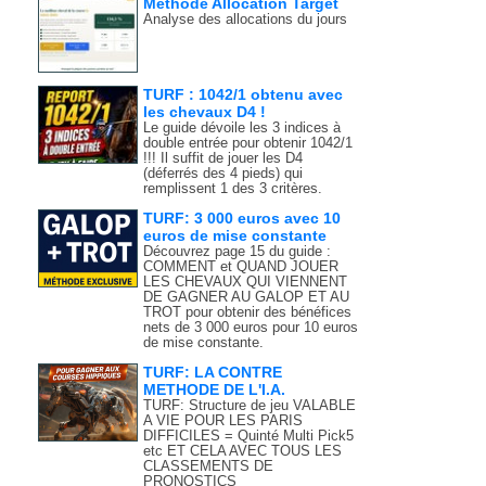
Méthode Allocation Target
Analyse des allocations du jours
TURF : 1042/1 obtenu avec
les chevaux D4 !
Le guide dévoile les 3 indices à
double entrée pour obtenir 1042/1
!!! Il suffit de jouer les D4
(déferrés des 4 pieds) qui
remplissent 1 des 3 critères.
TURF: 3 000 euros avec 10
euros de mise constante
Découvrez page 15 du guide :
COMMENT et QUAND JOUER
LES CHEVAUX QUI VIENNENT
DE GAGNER AU GALOP ET AU
TROT pour obtenir des bénéfices
nets de 3 000 euros pour 10 euros
de mise constante.
TURF: LA CONTRE
METHODE DE L'I.A.
TURF: Structure de jeu VALABLE
A VIE POUR LES PARIS
DIFFICILES = Quinté Multi Pick5
etc ET CELA AVEC TOUS LES
CLASSEMENTS DE
PRONOSTICS