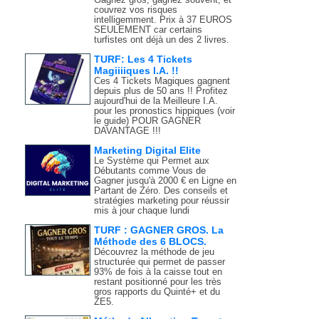
couvrez vos risques
intelligemment. Prix à 37 EUROS
SEULEMENT car certains
turfistes ont déjà un des 2 livres.
TURF: Les 4 Tickets
Magiiiiques I.A. !!
Ces 4 Tickets Magiques gagnent
depuis plus de 50 ans !! Profitez
aujourd'hui de la Meilleure I.A.
pour les pronostics hippiques (voir
le guide) POUR GAGNER
DAVANTAGE !!!
Marketing Digital Elite
Le Système qui Permet aux
Débutants comme Vous de
Gagner jusqu'à 2000 € en Ligne en
Partant de Zéro. Des conseils et
stratégies marketing pour réussir
mis à jour chaque lundi
TURF : GAGNER GROS. La
Méthode des 6 BLOCS.
Découvrez la méthode de jeu
structurée qui permet de passer
93% de fois à la caisse tout en
restant positionné pour les très
gros rapports du Quinté+ et du
ZE5.