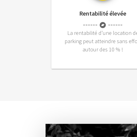
Rentabilité élevée
La rentabilité d’une location d
parking peut atteindre sans effo
autour des 10 % !