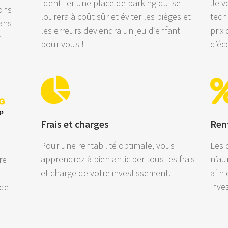
Identifier une place de parking qui se
Je v
ons
lourera à coût sûr et éviter les pièges et
tech
ans
les erreurs deviendra un jeu d’enfant
prix
n
pour vous !
d’éc
Frais et charges
Rent
Pour une rentabilité optimale, vous
Les 
apprendrez à bien anticiper tous les frais
n’au
re
et charge de votre investissement.
afin 
s
inve
 de