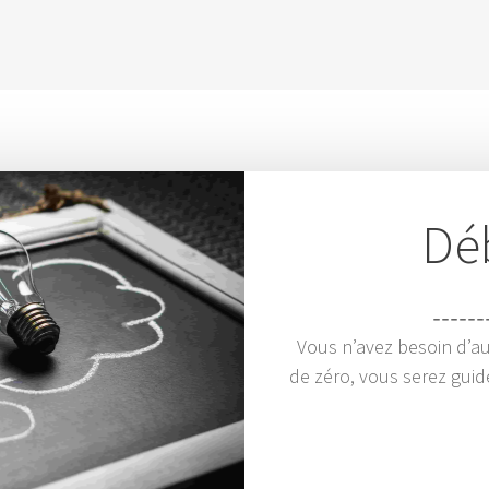
Dé
Vous n’avez besoin d’a
de zéro, vous serez guid