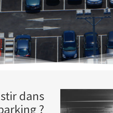
stir dans
parking ?