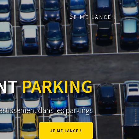
JE ME LANCE !
ENT
PARKING
vestissement dans les parkings
JE ME LANCE !