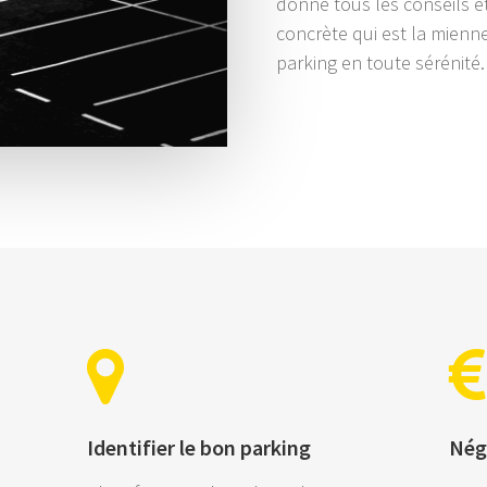
donne tous les conseils et
concrète qui est la mienne
parking en toute sérénité.
Identifier le bon parking
Négo