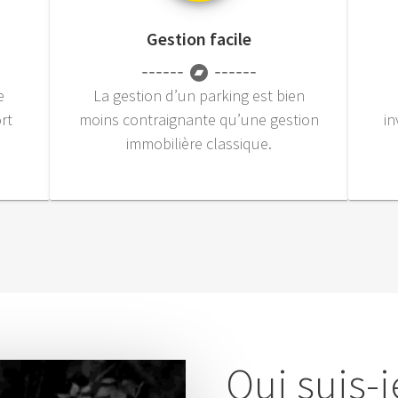
Gestion facile
e
La gestion d’un parking est bien
rt
moins contraignante qu’une gestion
i
immobilière classique.
Qui suis-j