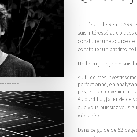
Je m’appelle Rémi CARRERE
suis intéressé aux places 
constituer une source de
constituer un patrimoine i
Un beau jour, je me suis lan
Au fil de mes investisseme
perfectionné, en analysan
pas, afin de devenir un inv
Aujourd’hui, j’ai envie de
que vous puissiez vous aus
« éclairé ».
Dans ce guide de 52 pages 