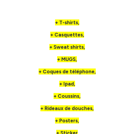
+ T-shirts,
+ Casquettes,
+ Sweat shirts,
+ MUGS,
+ Coques de téléphone,
+ Ipad,
+ Coussins,
+ Rideaux de douches,
+ Posters,
+ Sticker