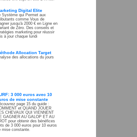
arketing Digital Elite
e Système qui Permet aux
ébutants comme Vous de
agner jusqu'à 2000 € en Ligne en
rtant de Zéro. Des conseils et
ratégies marketing pour réussir
s à jour chaque lundi
éthode Allocation Target
alyse des allocations du jours
URF: 3 000 euros avec 10
uros de mise constante
écouvrez page 15 du guide :
OMMENT et QUAND JOUER
ES CHEVAUX QUI VIENNENT
E GAGNER AU GALOP ET AU
ROT pour obtenir des bénéfices
ets de 3 000 euros pour 10 euros
e mise constante.