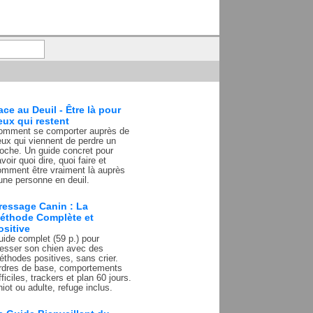
ace au Deuil - Être là pour
eux qui restent
omment se comporter auprès de
ux qui viennent de perdre un
roche. Un guide concret pour
voir quoi dire, quoi faire et
omment être vraiment là auprès
une personne en deuil.
ressage Canin : La
éthode Complète et
ositive
ide complet (59 p.) pour
resser son chien avec des
thodes positives, sans crier.
rdres de base, comportements
fficiles, trackers et plan 60 jours.
iot ou adulte, refuge inclus.