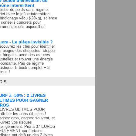
e Guide Bienveillant du
eûne Intermittent
erdez du poids sans régime
rict avec le jeûne intermittent.
émoignage vécu (-20kg), science
 conseils concrets pour
ommencer dès aujourd'hui.
ucre - Le piège invisible ?
couvrez les clés pour identifier
s pièges des étiquettes, stopper
s fringales avec des astuces
turelles et trouver une énergie
ébordante. Pas de régime
rastique. E-book complet + 3
onus !
OIS
URF à -50% : 2 LIVRES
LTIMES POUR GAGNER
ROS
 LIVRES ULTIMES POUR
îtriser les paris difficiles !
agnez gros, gagnez souvent, et
ouvrez vos risques
ntelligemment. Prix à 37 EUROS
EULEMENT car certains
rfistes ont déjà un des 2 livres.