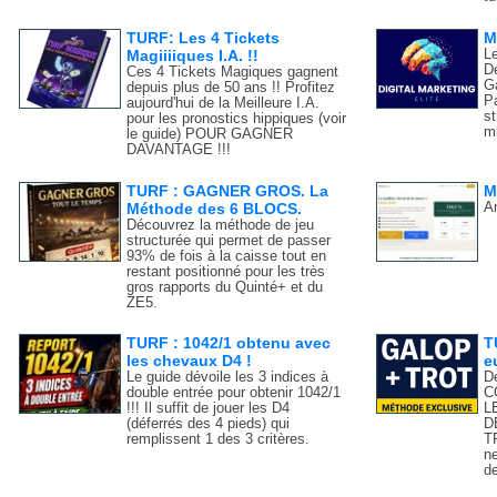
TURF: Les 4 Tickets
M
Magiiiiques I.A. !!
L
D
Ces 4 Tickets Magiques gagnent
G
depuis plus de 50 ans !! Profitez
Pa
aujourd'hui de la Meilleure I.A.
st
pour les pronostics hippiques (voir
mi
le guide) POUR GAGNER
DAVANTAGE !!!
TURF : GAGNER GROS. La
M
Méthode des 6 BLOCS.
An
Découvrez la méthode de jeu
structurée qui permet de passer
93% de fois à la caisse tout en
restant positionné pour les très
gros rapports du Quinté+ et du
ZE5.
TURF : 1042/1 obtenu avec
T
les chevaux D4 !
e
Le guide dévoile les 3 indices à
D
double entrée pour obtenir 1042/1
C
!!! Il suffit de jouer les D4
L
(déferrés des 4 pieds) qui
D
remplissent 1 des 3 critères.
T
n
d