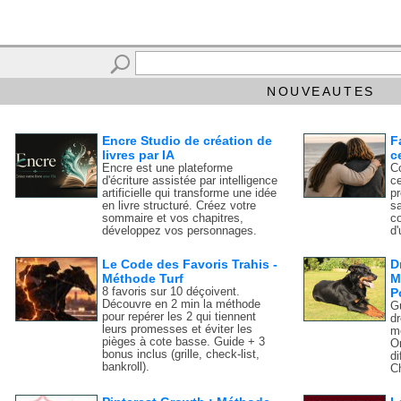
NOUVEAUTES
Encre Studio de création de
F
livres par IA
c
Encre est une plateforme
C
d'écriture assistée par intelligence
ce
artificielle qui transforme une idée
p
en livre structuré. Créez votre
sa
sommaire et vos chapitres,
c
développez vos personnages.
d'
Le Code des Favoris Trahis -
D
Méthode Turf
M
8 favoris sur 10 déçoivent.
P
Découvre en 2 min la méthode
Gu
pour repérer les 2 qui tiennent
d
leurs promesses et éviter les
mé
pièges à cote basse. Guide + 3
O
bonus inclus (grille, check-list,
di
bankroll).
Ch