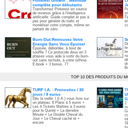
Pinterest Growth : Méthode
L
complète pour débutants
J
Transformez Pinterest en source
P
de revenus grâce à l'intelligence
st
artificielle. Guide complet et pas à
T
pas pour générer du trafic et
et
monétiser votre compte, même en
c
partant de zéro.
Burn-Out:Retrouvez Votre
S
Energie Sans Vous Epuiser
Dé
le
Épuisée, débordée, à bout de
le
souffle ? Ce protocole doux en 3
na
phases vous aide à sortir du burn-
d
out sans rechute, à votre rythme.
d
E-book + 3 bonus, 7?.
B
TOP 10 DES PRODUITS DU M
TURF I.A. : Pronostics / 30
T
jours / 9 euros
U
Dès la veille: l (I.A.) vous livre sur
G
un plateau: 8 Plans à 5 euros +
2
Les 4 Tickets Maîtres à 3 euros
ma
pour le Quinté + La dernière
G
Minute + Le Double Cheval du
c
Jour + Le Cheval caché et +
i
encore
S
tu