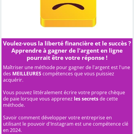
Voulez-vous la liberté financière et le succès ?
Apprendre à gagner de l'argent en ligne
pourrait être votre réponse !
Maîtriser une méthode pour gagner de l'argent est l'une
des
MEILLEURES
compétences que vous puissiez
acquérir.
Vous pouvez littéralement écrire votre propre chèque
de paie lorsque vous apprenez
les secrets
de cette
méthode.
Savoir comment développer votre entreprise en
utilisant le pouvoir d'Instagram est une compétence clé
en 2024.