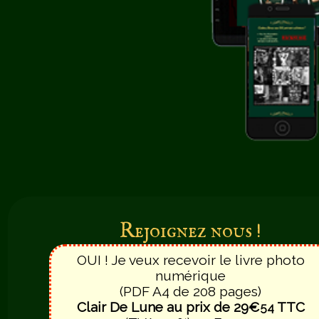
Rejoignez nous !
OUI ! Je veux recevoir le livre photo
numérique
(PDF A4 de 208 pages)
Clair De Lune au prix de 29€
TTC
54