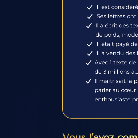
Il est considé
Ses lettres ont
Il a écrit des 
de poids, mode,
Il était payé de
Il a vendu des 
Avec 1 texte de 
de 3 millions à…
Il maitrisait l
parler au cœur 
enthousiaste prê
Vous l'avez comp