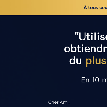
À tous ceu
"Utili
obtiendr
du
plu
En 10 m
Cher Ami,