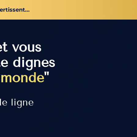
rtissent...
et vous
te dignes
u monde
"
le ligne