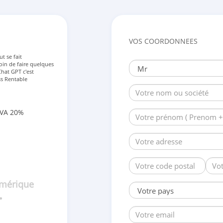
VOS COORDONNEES
ut se fait
oin de faire quelques
 Chat GPT c'est
ss Rentable
TVA 20%
umérique
•