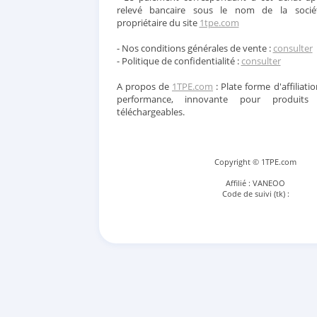
relevé bancaire sous le nom de la soci
propriétaire du site
1tpe.com
- Nos conditions générales de vente :
consulter
- Politique de confidentialité :
consulter
A propos de
1TPE.com
: Plate forme d'affiliatio
performance, innovante pour produits
téléchargeables.
Copyright © 1TPE.com
Affilié : VANEOO
Code de suivi (tk) :