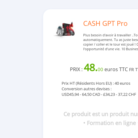
CASH GPT Pro
Plus besoin d'avoir à travailler ..To
automatiquement. Tu as juste bes
copier / coller et le tour est joué !
l'opportunité d'une vie. 10 Busine
48.
PRIX :
euros TTC
00
FR 
Prix HT (Résidents Hors EU) : 40 euros
Conversion autres devises :
USD45,94 - 64,50 CAD - £34,23 - 37,22 CHF
Ce produit est un produit n
• Formation en ligne 