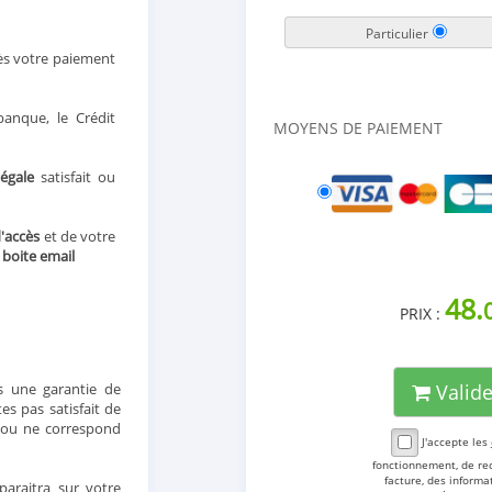
Particulier
ès votre paiement
anque, le Crédit
MOYENS DE PAIEMENT
légale
satisfait ou
d'accès
et de votre
e
boite email
48.
PRIX :
 une garantie de
Valid
s pas satisfait de
t ou ne correspond
J'accepte les
fonctionnement, de re
facture, des inform
araitra sur votre